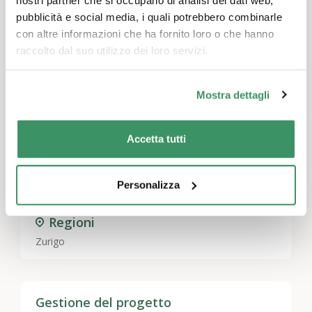
12.11.2025
pubblicità e social media, i quali potrebbero combinarle
la serata speciale dello stufato - Viva
con altre informazioni che ha fornito loro o che hanno
Robenhausen
raccolto dal suo utilizzo dei loro servizi.
Visualizza tutto
Mostra dettagli
Temi
Accetta tutti
Convivenza sociale, rapporti di vicinato e di quartiere
,
Impegno in attività di utilità pubblica
,
Abitazioni
intergenerazionali
Personalizza
Regioni
Zurigo
Gestione del progetto