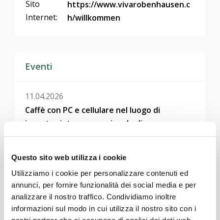
Sito
https://www.vivarobenhausen.c
Internet:
h/willkommen
Eventi
11.04.2026
Caffè con PC e cellulare nel luogo di
incontro intergenerazionale di
Robenhausen
Questo sito web utilizza i cookie
10.12.2025
Utilizziamo i cookie per personalizzare contenuti ed
Weihnachtsbäckerei "Petit-Beurre-Hüsli"
annunci, per fornire funzionalità dei social media e per
mit offenem Kaffee am Mittwoch
analizzare il nostro traffico. Condividiamo inoltre
informazioni sul modo in cui utilizza il nostro sito con i
nostri partner che si occupano di analisi dei dati web,