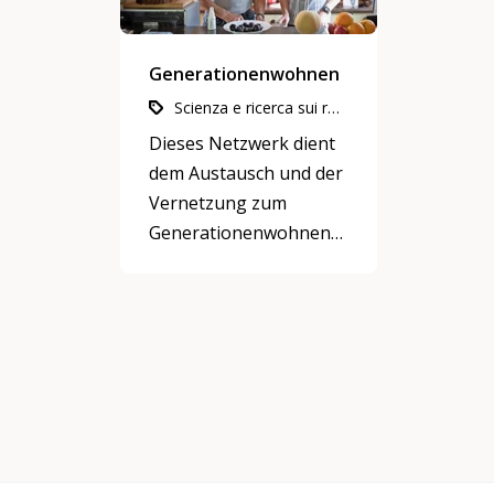
Generationenwohnen
Scienza e ricerca sui rapporti fra le generazioni, Convivenza sociale, rapporti di vicinato e di quartiere, Abitazioni intergenerazionali
Dieses Netzwerk dient
dem Austausch und der
Vernetzung zum
Generationenwohnen
für alle Interessierten,
Praktiker und
Expertinnen.