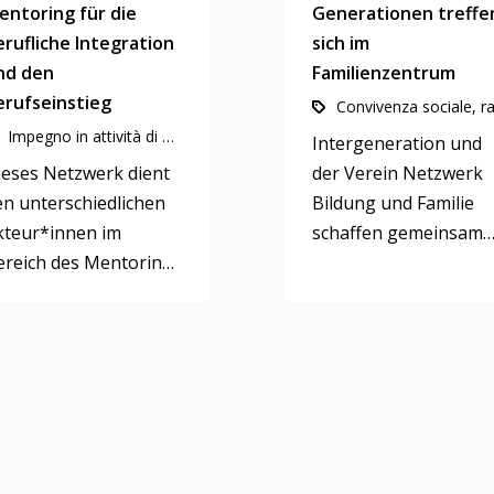
entoring für die
Generationen treffe
erufliche Integration
sich im
nd den
Familienzentrum
erufseinstieg
Impegno in attività di utilità pubblica, Economia e lavoro, Mentoring
Intergeneration und
ieses Netzwerk dient
der Verein Netzwerk
en unterschiedlichen
Bildung und Familie
kteur*innen im
schaffen gemeinsam
ereich des Mentoring
ein Netzwerk für
r die berufliche
generationenverbind
ntegration und den
Angebote und Projek
rufseinstieg, sich zu
in Familienzentren un
ernetzen und
anderen
uszutauschen.
Begegnungsorten.