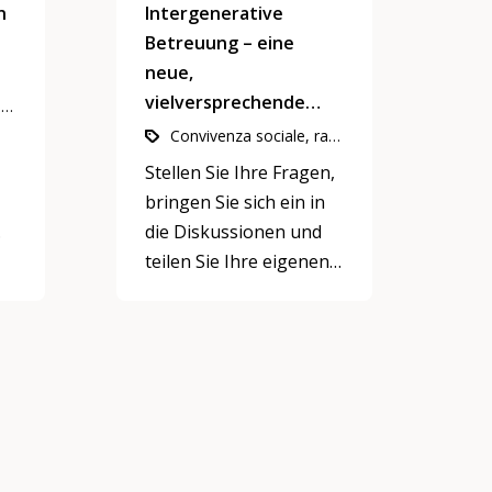
n
Intergenerative
Betreuung – eine
neue,
vielversprechende
Convivenza sociale, rapporti di vicinato e di quartiere, Partecipazione, integrazione e inclusione
Entwicklung
Convivenza sociale, rapporti di vicinato e di quartiere, Partecipazione, integrazione e inclusione, Incontro delle generazioni nell’accudimento
Stellen Sie Ihre Fragen,
bringen Sie sich ein in
die Diskussionen und
teilen Sie Ihre eigenen
ende
Erfahrungen mit uns!
te
d