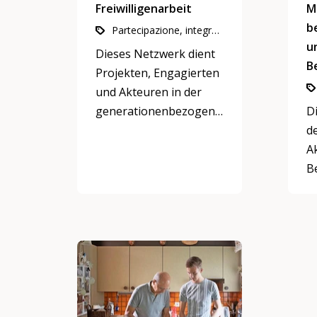
Freiwilligenarbeit
M
b
Partecipazione, integrazione e inclusione, Impegno in attività di utilità pubblica
u
Dieses Netzwerk dient
B
Projekten, Engagierten
und Akteuren in der
generationenbezogenen
D
Freiwilligenarbeit, sich
d
zu vernetzen und
A
auszutauschen.
B
fü
I
Be
v
a