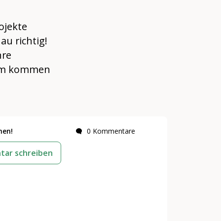
ojekte
au richtig!
hre
nsam kommen
hen!
0 Kommentare
ar schreiben