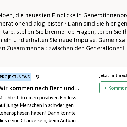
ben, die neuesten Einblicke in Generationenpr
erationendialog leisten? Dann sind Sie hier gen
are, stellen Sie brennende Fragen, teilen Sie I
sen ein und erhalten Sie neue Impulse. Gemei
den Zusammenhalt zwischen den Generationen!
Jetzt mitmac
PROJEKT-NEWS
Wir kommen nach Bern und
+ Komment
suchen dich!
Möchtest du einen positiven Einfluss
auf junge Menschen in schwierigen
Lebensphasen haben? Dann könnte
dies deine Chance sein, beim Aufbau