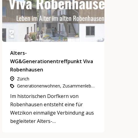
Alters-
WG&Generationentreffpunkt Viva
Robenhausen
Zürich
Generationenwohnen, Zusammenleben, Nachbarschaft & Quartiere, Gemeinnütziges Engagement
Im historischen Dorfkern von
Robenhausen entsteht eine für
Wetzikon einmalige Verbindung aus
begleiteter Alters-
Wohngemeinschadt und
Generationen-Treffpunkt.