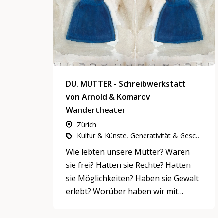
DU. MUTTER - Schreibwerkstatt
von Arnold & Komarov
Wandertheater
Zürich
Kultur & Künste, Generativität & Geschichte, Partizipation, Integration & Inklusion
Wie lebten unsere Mütter? Waren
sie frei? Hatten sie Rechte? Hatten
sie Möglichkeiten? Haben sie Gewalt
erlebt? Worüber haben wir mit
unseren Müttern geredet oder
geschwiegen? Wie haben sich die