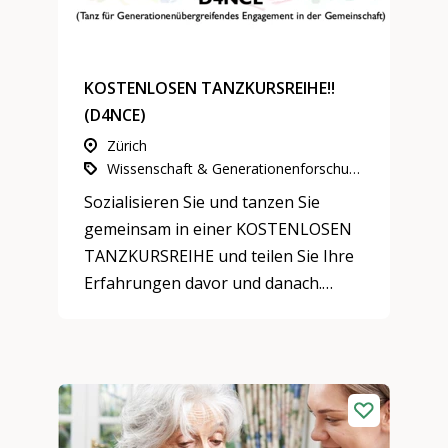
KOSTENLOSEN TANZKURSREIHE!!
(D4NCE)
Zürich
Wissenschaft & Generationenforschung, Gesundheit, Sport & Bewegung
Sozialisieren Sie und tanzen Sie
gemeinsam in einer KOSTENLOSEN
TANZKURSREIHE und teilen Sie Ihre
Erfahrungen davor und danach.
Für ein Projekt der ETH Zürich
suchen wir derzeit «Nicht-
tänzer*innen» ab 55 Jahren oder
zwischen 18 und 35 Jahren.
Wir untersuchen, wie sich das