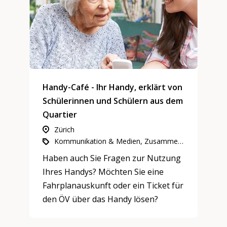
Wohlbefinden verändert und wie sich
soziale Beziehungen entwickeln
über eine Reihe von Tanzkursen
«D4NCE». Um dieser Frage
nachzugehen, werden die D4NCE-
Tanzkurse entweder altersgemischt
Handy-Café - Ihr Handy, erklärt von
oder altersgleich sein.
Schülerinnen und Schülern aus dem
Quartier
Zürich
Kommunikation & Medien, Zusammenleben, Nachbarschaft & Quartiere, Mentoring
Haben auch Sie Fragen zur Nutzung
Ihres Handys? Möchten Sie eine
Fahrplanauskunft oder ein Ticket für
den ÖV über das Handy lösen?