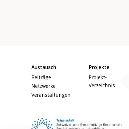
Erfahrungen in unsere Körper
eingeschrieben? Wie leben wir mit
diesen Erfahrungen?
In dieser Schreibwerkstatt schaffen
wir gemeinsam einen Erzählraum.
Persönliche Erfahrungen teilen wir
anonym. Vielleicht können wir so
Austausch
Projekte
Mutters Denken und Handeln
Beiträge
Projekt-
verstehen. Vielleicht können wir
Verzeichnis
unser eigenes Denken und Handeln
Netzwerke
besser verstehen. Vielleicht können
Veranstaltungen
wir empathischer sein, mit uns und
mit anderen Menschen. Vielleicht
verstehen wir, was wir ändern
wollen, damit alle Frauen ein freies