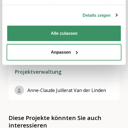
haben oder die sie im Rahmen Ihrer Nutzung der Dienste
Themen
gesammelt haben.
Details zeigen
Kultur & Künste
,
Zusammenleben, Nachbarschaft &
Quartiere
,
Gemeinnütziges Engagement
Alle zulassen
Regionen
Genf
Anpassen
Projektverwaltung
Anne-Claude Juillerat Van der Linden
Diese Projekte könnten Sie auch
interessieren