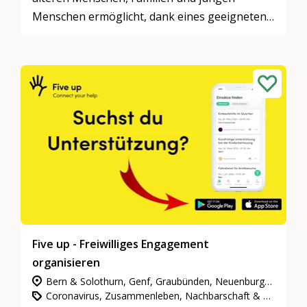
Menschen ermöglicht, dank eines geeigneten
Raums in der Gemeinde zu bleiben.
Five up - Freiwilliges Engagement
organisieren
Bern & Solothurn, Genf, Graubünden, Neuenburg & Jura, Nordwestschweiz, Ostschweiz, Tessin, Wallis, Waadt & Freiburg, Zentralschweiz, Zürich
Coronavirus, Zusammenleben, Nachbarschaft & Quartiere, Gemeinnütziges Engagement