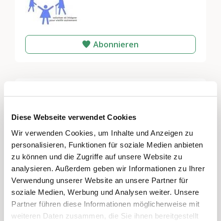
Abonnieren
Kontakt
Diese Webseite verwendet Cookies
Name:
Association VIVA
Wir verwenden Cookies, um Inhalte und Anzeigen zu
Telefon:
0227925143
personalisieren, Funktionen für soziale Medien anbieten
zu können und die Zugriffe auf unsere Website zu
E-Mail:
contact@association-viva.ch
analysieren. Außerdem geben wir Informationen zu Ihrer
Website:
www.association-viva.org
Verwendung unserer Website an unsere Partner für
Social Media:
soziale Medien, Werbung und Analysen weiter. Unsere
Partner führen diese Informationen möglicherweise mit
weiteren Daten zusammen, die Sie ihnen bereitgestellt