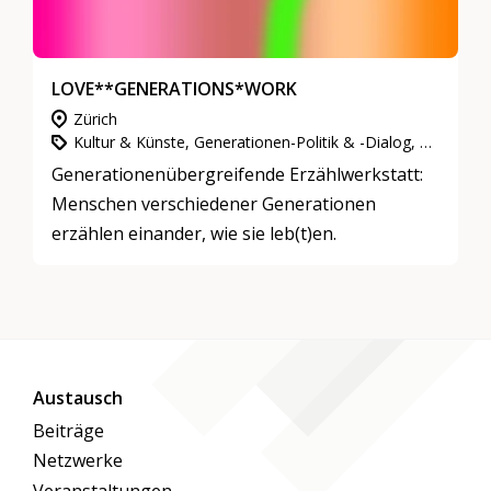
Person wird schreiben.
In Deutsch und Englisch, für andere Sprachen
bitte Mail an
trixa.arnold@bluewin.ch
.
LOVE**GENERATIONS*WORK
Es gibt Getränke und Snacks.
Zürich
Kultur & Künste, Generationen-Politik & -Dialog, Partizipation, Integration & Inklusion
Wann: 13. Januar / 10. Februar / 3. März / 7.
Generationenübergreifende Erzählwerkstatt:
April / 5. Mai 2026, jeweils 17.30 bis 21.00
Menschen verschiedener Generationen
Wo: MAXIM Theater, Ernastrasse 20, 8004
erzählen einander, wie sie leb(t)en.
Zürich
Austausch
Beiträge
Netzwerke
Veranstaltungen