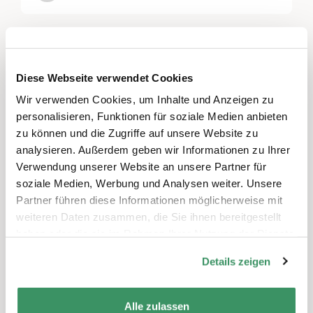
Diese Projekte könnten Sie auch
interessieren
Diese Webseite verwendet Cookies
Wir verwenden Cookies, um Inhalte und Anzeigen zu
personalisieren, Funktionen für soziale Medien anbieten
zu können und die Zugriffe auf unsere Website zu
analysieren. Außerdem geben wir Informationen zu Ihrer
Verwendung unserer Website an unsere Partner für
soziale Medien, Werbung und Analysen weiter. Unsere
Partner führen diese Informationen möglicherweise mit
weiteren Daten zusammen, die Sie ihnen bereitgestellt
haben oder die sie im Rahmen Ihrer Nutzung der Dienste
gesammelt haben.
Details zeigen
DU. MUTTER - Schreibwerkstatt von Arnold &
Komarov Wandertheater
Alle zulassen
Zürich