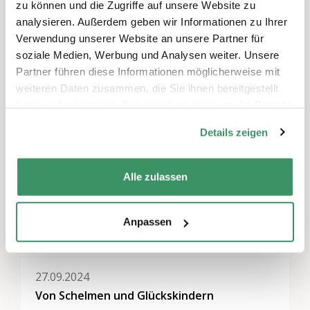
Sie müssen
angemeldet
sein, um einen
zu können und die Zugriffe auf unsere Website zu
Kommentar abzugeben.
analysieren. Außerdem geben wir Informationen zu Ihrer
Verwendung unserer Website an unsere Partner für
soziale Medien, Werbung und Analysen weiter. Unsere
Partner führen diese Informationen möglicherweise mit
weiteren Daten zusammen, die Sie ihnen bereitgestellt
Themen
haben oder die sie im Rahmen Ihrer Nutzung der Dienste
Kultur & Künste
,
Kommunikation & Medien
gesammelt haben.
Details zeigen
Regionen
Ganze Schweiz
Alle zulassen
Anpassen
Weitere Veranstaltungen
27.09.2024
Von Schelmen und Glückskindern