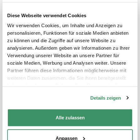
Leben erforscht und erprobt wird: In ein
Living Lab mit Assistenzsystemen für die
Diese Webseite verwendet Cookies
Pflege der Zukunft, in eine Anti-Aging-Praxis
Wir verwenden Cookies, um Inhalte und Anzeigen zu
und in eine altersfreundliche Stadt mit ihren
personalisieren, Funktionen für soziale Medien anbieten
Stolpersteinen. Und wir fragen nach den
zu können und die Zugriffe auf unsere Website zu
Chancen und Herausforderungen der
analysieren. Außerdem geben wir Informationen zu Ihrer
jeweiligen Visionen.
Verwendung unserer Website an unsere Partner für
soziale Medien, Werbung und Analysen weiter. Unsere
Partner führen diese Informationen möglicherweise mit
weiteren Daten zusammen, die Sie ihnen bereitgestellt
haben oder die sie im Rahmen Ihrer Nutzung der Dienste
Schreiben Sie einen Kommentar
gesammelt haben.
Sie müssen
angemeldet
sein, um einen
Details zeigen
Kommentar abzugeben.
Alle zulassen
Themen
Anpassen