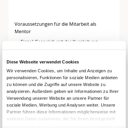
Voraussetzungen für die Mitarbeit als
Mentor
Einzel-Gespräch mit der Kursleitung
Sonderprivat-Auszug aus dem
Strafregister mit tadellosem Leumund
Diese Webseite verwendet Cookies
(Prävention sexueller Übergriffe)
Wir verwenden Cookies, um Inhalte und Anzeigen zu
Teilnahme am
Outdoor-
personalisieren, Funktionen für soziale Medien anbieten
Männerseminar
(Selbsterfahrung)
zu können und die Zugriffe auf unsere Website zu
Bereitschaft, an folgenden
analysieren. Außerdem geben wir Informationen zu Ihrer
Veranstaltungen teilzunehmen:
Verwendung unserer Website an unsere Partner für
Mentoren-Training
soziale Medien, Werbung und Analysen weiter. Unsere
Wildniscamp
(Do-So)
Partner führen diese Informationen möglicherweise mit
Vier Austausch-Treffen
weiteren Daten zusammen, die Sie ihnen bereitgestellt
der
Wildnisbande
haben oder die sie im Rahmen Ihrer Nutzung der Dienste