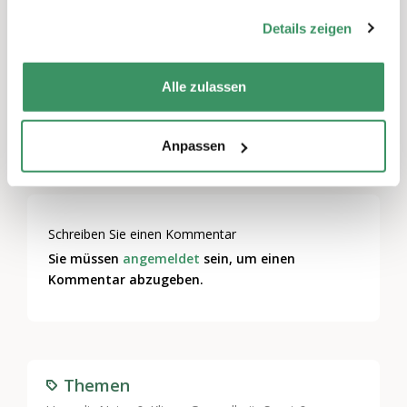
gesammelt haben.
​Die für dich relevanten Daten findest du in
Details zeigen
der
Agenda
(Das Datum vom Mentoren-
Training ermitteln wir mit den Teilnehmern)
Alle zulassen
Weitere Infos:
http://www.wildAway.ch
Anpassen
Schreiben Sie einen Kommentar
Sie müssen
angemeldet
sein, um einen
Kommentar abzugeben.
Themen