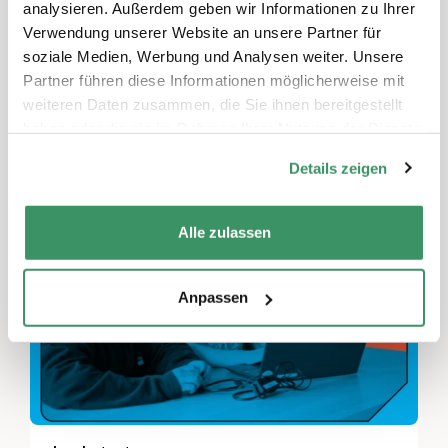
analysieren. Außerdem geben wir Informationen zu Ihrer
Verwendung unserer Website an unsere Partner für
Marcel Ziegler
soziale Medien, Werbung und Analysen weiter. Unsere
Partner führen diese Informationen möglicherweise mit
weiteren Daten zusammen, die Sie ihnen bereitgestellt
haben oder die sie im Rahmen Ihrer Nutzung der Dienste
Diese Projekte könnten Sie auch
gesammelt haben.
interessieren
Details zeigen
Alle zulassen
Anpassen