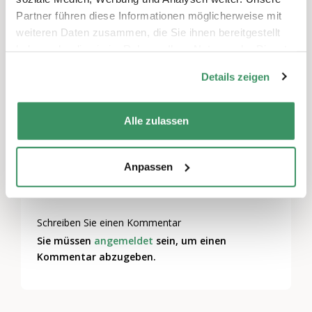
Die Teilnahme ist kostenlos.
Partner führen diese Informationen möglicherweise mit
weiteren Daten zusammen, die Sie ihnen bereitgestellt
haben oder die sie im Rahmen Ihrer Nutzung der Dienste
Bei «Wissen zum Zmittag» serviert eine
gesammelt haben.
Fachperson in der Mittagspause nützliches
Details zeigen
Wissen über das ABC des langen Lebens. Das
Mittagessen bringen Sie selbst mit. Wir
Alle zulassen
sorgen für Gehirnfutter und den
Verdauungskaffee.
Anpassen
Schreiben Sie einen Kommentar
Sie müssen
angemeldet
sein, um einen
Kommentar abzugeben.