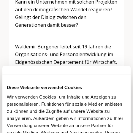
Kann ein Unternehmen mit solchen Projekten
auf den demografischen Wandel reagieren?
Gelingt der Dialog zwischen den
Generationen damit besser?
Waldemir Burgener leitet seit 19 Jahren die
Organisations- und Personalentwicklung im
Eidgenössischen Departement für Wirtschaft,
Bildung und Forschung (WBF).
Diese Webseite verwendet Cookies
Die Platzzahl ist begrenzt. Eine
Wir verwenden Cookies, um Inhalte und Anzeigen zu
Anmeldung wird empfohlen unter 031 328
personalisieren, Funktionen für soziale Medien anbieten
87 00,
anmeldung@begh.ch
oder via
zu können und die Zugriffe auf unsere Website zu
Webseite.
analysieren. Außerdem geben wir Informationen zu Ihrer
Verwendung unserer Website an unsere Partner für
soziale Medien, Werbung und Analysen weiter. Unsere