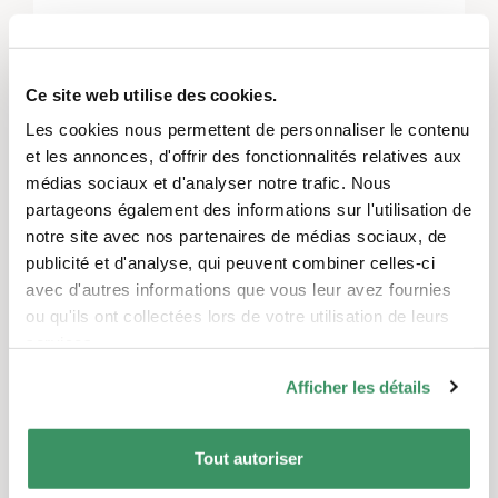
Excursion commune avec le groupe des
hommes et la crèche Momo
Ce site web utilise des cookies.
Montrer tout
Les cookies nous permettent de personnaliser le contenu
et les annonces, d'offrir des fonctionnalités relatives aux
médias sociaux et d'analyser notre trafic. Nous
Ces projets pourraient également
partageons également des informations sur l'utilisation de
vous intéresser.
notre site avec nos partenaires de médias sociaux, de
publicité et d'analyse, qui peuvent combiner celles-ci
TRADUIT AUTOMATIQUEMENT
avec d'autres informations que vous leur avez fournies
ou qu'ils ont collectées lors de votre utilisation de leurs
services.
Afficher les détails
Tout autoriser