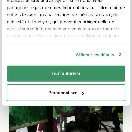
médias sociaux et d'analyser notre trafic. Nous
30.08.2021
partageons également des informations sur l'utilisation de
Unsere erste Begegnung: das Winktreffen
notre site avec nos partenaires de médias sociaux, de
publicité et d'analyse, qui peuvent combiner celles-ci
Montrer tout
avec d'autres informations que vous leur avez fournies
ou qu'ils ont collectées lors de votre utilisation de leurs
services.
Ces projets pourraient également
Afficher les détails
vous intéresser.
Tout autoriser
TRADUIT AUTOMATIQUEMENT
Personnaliser