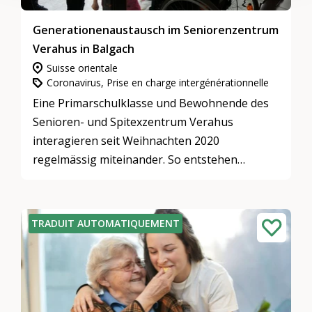
Generationenaustausch im Seniorenzentrum
Verahus in Balgach
Suisse orientale
Coronavirus, Prise en charge intergénérationnelle
Eine Primarschulklasse und Bewohnende des
Senioren- und Spitexzentrum Verahus
interagieren seit Weihnachten 2020
regelmässig miteinander. So entstehen
verschiedene Aktionen und Projekte.
Auch Zivildienstleistende werden aktiv dazu
animiert mit den Senioren:innen in Aktion zu
TRADUIT AUTOMATIQUEMENT
treten. Ganz beliebt ist jassen und andere
Spiele, wie z. B. Elferaus.