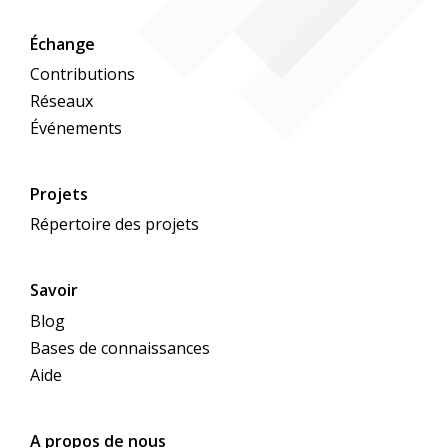
familiären Umfeld. Die gemeinsame Zeit kann
mit vielerlei Aktivität in und ums elterliche
Échange
Zuhause, aber auch ausser Haus gestaltet
Contributions
werden.
Réseaux
Événements
Projets
Répertoire des projets
Savoir
Blog
Bases de connaissances
Aide
A propos de nous