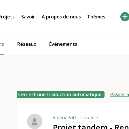
Projets
Savoir
A propos de nous
Thèmes
ns
Réseaux
Événements
Ceci est une traduction automatique.
Passer à
Valeria Vitti
- 03.04.2017
Projet tandem - Ren