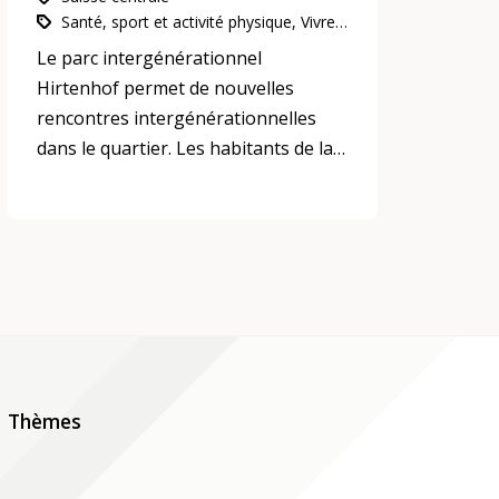
Santé, sport et activité physique, Vivre ensemble, voisinage et quartiers, Participation, intégration et inclusion
Le parc intergénérationnel
Hirtenhof permet de nouvelles
rencontres intergénérationnelles
dans le quartier. Les habitants de la
génération 60plus se rencontrent
pour faire de la gymnastique
ensemble.
Thèmes