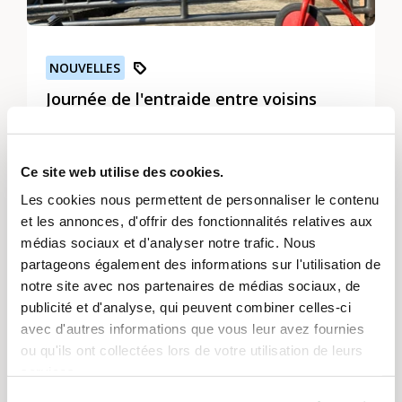
NOUVELLES
Journée de l'entraide entre voisins
Aidez-nous maintenant ! Ensemble contre
Corona! Un immense élan de solidarité a
Ce site web utilise des cookies.
touché la Suisse : En quelques jours, des
milliers d'initiatives de voisinage ont vu le jour
Les cookies nous permettent de personnaliser le contenu
et les annonces, d'offrir des fonctionnalités relatives aux
pour aider au quotidien les personnes issues
Soyez le premier ou la première à réagir !
médias sociaux et d'analyser notre trafic. Nous
de groupes à risque. Avec la Journée de
0 Commentaires
partageons également des informations sur l'utilisation de
l'entraide entre voisins du 2 avril, nous
notre site avec nos partenaires de médias sociaux, de
+ Lancer une discussion
voulons élargir le réseau d'aide existant et le
publicité et d'analyse, qui peuvent combiner celles-ci
rendre plus étroit. Plus d'un million de
avec d'autres informations que vous leur avez fournies
ménages pourraient bientôt avoir besoin
ou qu'ils ont collectées lors de votre utilisation de leurs
d'aide. Il s'agit de personnes qui, pour des
services.
raisons d'âge ou de santé, doivent