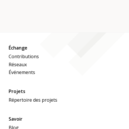
professionnels a vu le jour en l'espace de
quelques jours. Et dans la ville de Zoug, les
groupes à risque peuvent recourir à des
structures d'aide de voisinage bien
établies. Pour en savoir
plus: https://aktionstag.hilf-jetzt.ch Participer
à la journée de l'entraide entre voisins Nous
Échange
avons rassemblé trois propositions pour que
Contributions
tu puisses participer à la Journée d'entraide
Réseaux
entre voisins. Lisez ici pour en savoir plus.
Événements
Projets
Répertoire des projets
Savoir
Blog