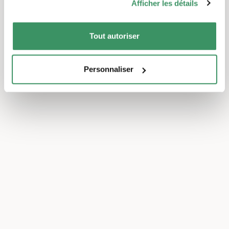
Afficher les détails
particulièrement se protéger d'une
contamination par le coronavirus. L'aide
concrète aux voisins Sur la plate-forme de
Tout autoriser
bénévoles hilf-jetzt.ch, plus de 900 groupes
s'engagent à apporter une aide immédiate
Personnaliser
dans toute la Suisse et à soutenir au
quotidien les personnes appartenant aux
groupes à risque de coronaropathie. A
l'occasion de la Journée de l'entraide entre
voisins, nous présentons quatre groupes : A
Uetendorf, dans le canton de Berne, une
équipe petite mais efficace aide toute une
région. A Bienne, un groupe d'entraide veut
rapprocher les personnes en situation
d'isolement social. Dans le canton de Schwyz,
une action d'aide dirigée par des