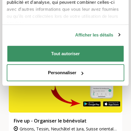
publicité et d'analyse, qui peuvent combiner celles-ci
Jan Thalmann
avec d'autres informations que vous leur avez fournies
ou qu'ils ont collectées lors de votre utilisation de leurs
services.
Ces projets pourraient également
Afficher les détails
vous intéresser.
TRADUIT AUTOMATIQUEMENT
Tout autoriser
Personnaliser
Five up - Organiser le bénévolat
Grisons, Tessin, Neuchâtel et Jura, Suisse orientale, Vaud et Fribourg, Valais, Suisse centrale, Berne et Soleure, Zurich, Genève, Suisse du Nord-Ouest