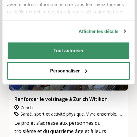
Ces projets pourraient également
avec d'autres informations que vous leur avez fournies
ou qu'ils ont collectées lors de votre utilisation de leurs
vous intéresser.
services.
TRADUIT AUTOMATIQUEMENT
Afficher les détails
Tout autoriser
Personnaliser
Renforcer le voisinage à Zurich Witikon
Zurich
Santé, sport et activité physique, Vivre ensemble, voisinage et quartiers, Participation, intégration et inclusion
Le projet s'adresse aux personnes du
troisième et du quatrième âge et à leurs