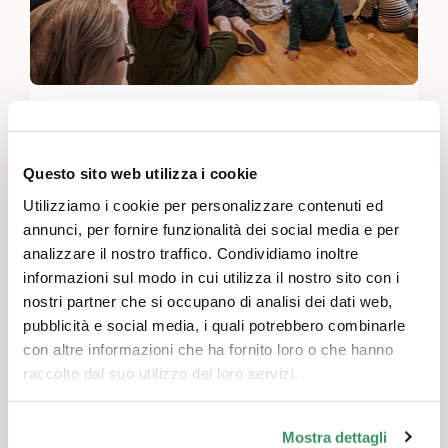
Storia per grandi e piccini
Svizzera nord-occidentale
Attività per il tempo libero e giochi, Comunicazione e media, Incontro delle generazioni nell’accudimento
Questo sito web utilizza i cookie
Un narratore affascina grandi e piccini al
Utilizziamo i cookie per personalizzare contenuti ed
centro di assistenza
annunci, per fornire funzionalità dei social media e per
analizzare il nostro traffico. Condividiamo inoltre
informazioni sul modo in cui utilizza il nostro sito con i
nostri partner che si occupano di analisi dei dati web,
TRADOTTO AUTOMATICAMENTE
pubblicità e social media, i quali potrebbero combinarle
con altre informazioni che ha fornito loro o che hanno
raccolto dal suo utilizzo dei loro servizi.
Mostra dettagli