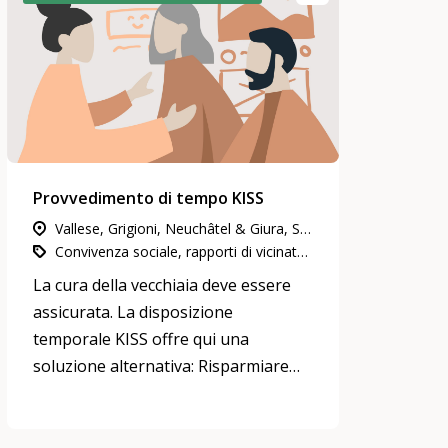
Provvedimento di tempo KISS
Vallese, Grigioni, Neuchâtel & Giura, Svizzera nord-occidentale, Svizzera orientale, Ticino, Vaud & Friburgo, Svizzera centrale, Berna & Soletta, Zurigo, Ginevra
Convivenza sociale, rapporti di vicinato e di quartiere, Impegno in attività di utilità pubblica
La cura della vecchiaia deve essere
assicurata. La disposizione
temporale KISS offre qui una
soluzione alternativa: Risparmiare
tempo invece di denaro per la
vecchiaia.