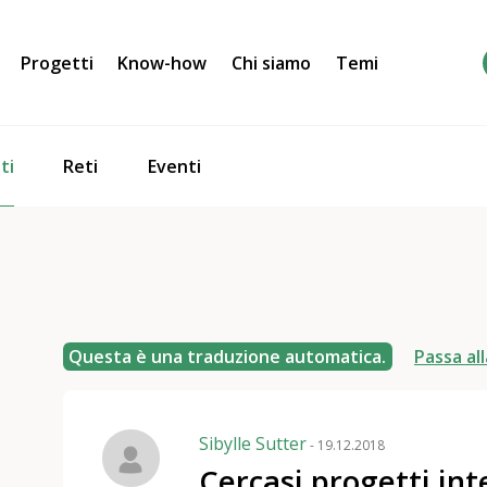
Progetti
Know-how
Chi siamo
Temi
ti
Reti
Eventi
Questa è una traduzione automatica.
Passa all
Sibylle Sutter
- 19.12.2018
Cercasi progetti int