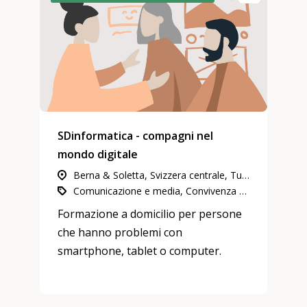
SDinformatica - compagni nel
mondo digitale
Berna & Soletta, Svizzera centrale, Tutta la Svizzera, Zurigo, Ginevra, Vallese, Grigioni, Neuchâtel & Giura, Svizzera nord-occidentale, Svizzera orientale, Ticino, Estero, Vaud & Friburgo
Comunicazione e media, Convivenza sociale, rapporti di vicinato e di quartiere, Impegno in attività di utilità pubblica
Formazione a domicilio per persone
che hanno problemi con
smartphone, tablet o computer.