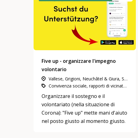
Five up - organizzare l'impegno
volontario
Vallese, Grigioni, Neuchâtel & Giura, Svizzera nord-occidentale, Svizzera orientale, Ticino, Vaud & Friburgo, Svizzera centrale, Berna & Soletta, Zurigo, Ginevra
Convivenza sociale, rapporti di vicinato e di quartiere, Impegno in attività di utilità pubblica, Coronavirus
Organizzare il sostegno e il
volontariato (nella situazione di
Corona): "Five up" mette mani d'aiuto
nel posto giusto al momento giusto.