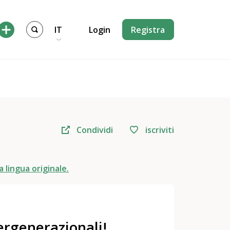
IT
Login
Registra
Condividi
iscriviti
a lingua originale.
ergenerazionali!