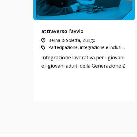
contratti di
apprendistato e degli
abbandoni di
apprendistato nel 15°
attraverso l'avvio
episodio del podcast.
Berna & Soletta, Zurigo
Quali sono le ragioni
Partecipazione, integrazione e inclusione, Economia e lavoro, Mentoring
di questo fenomeno e
Integrazione lavorativa per i giovani
cosa si può fare?
e i giovani adulti della Generazione Z