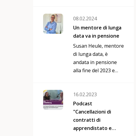
nell'integrazione
professionale di
08.02.2024
giovani e giovani
adulti!
Un mentore di lunga
data va in pensione
Susan Heule, mentore
di lunga data, è
andata in pensione
alla fine del 2023 e
contemporaneamente
si è ritirata anche
16.02.2023
come mentore di Job
Caddie. Susan è stata
Podcast
volontaria di Job
"Cancellazioni di
Caddie dal 2012 e ha
contratti di
seguito 32 mentee. In
apprendistato e