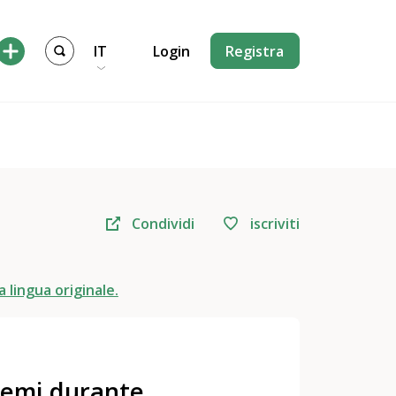
IT
Login
Registra
Condividi
iscriviti
a lingua originale.
lemi durante