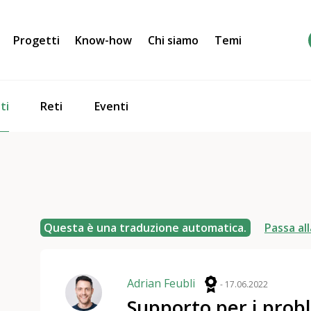
Progetti
Know-how
Chi siamo
Temi
ti
Reti
Eventi
Questa è una traduzione automatica.
Passa all
Adrian Feubli
- 17.06.2022
Supporto per i prob