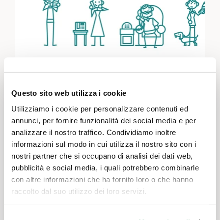
Telefonkette
Questo sito web utilizza i cookie
Svizzera nord-occidentale, Svizzera orientale, Vaud & Friburgo, Svizzera centrale, Zurigo, Berna & Soletta, Vallese, Grigioni, Neuchâtel & Giura
Utilizziamo i cookie per personalizzare contenuti ed
Comunicazione e media, Impegno in attività di utilità pubblica, Coronavirus
annunci, per fornire funzionalità dei social media e per
Viele ältere Menschen können ihren normalen
analizzare il nostro traffico. Condividiamo inoltre
sozialen Kontakten nicht mehr nachgehen.
informazioni sul modo in cui utilizza il nostro sito con i
Helfen Sie mit und organisieren Sie eine
nostri partner che si occupano di analisi dei dati web,
Telefonkette!
pubblicità e social media, i quali potrebbero combinarle
con altre informazioni che ha fornito loro o che hanno
raccolto dal suo utilizzo dei loro servizi.
TRADOTTO AUTOMATICAMENTE