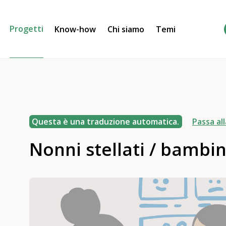
Progetti
Know-how
Chi siamo
Temi
Questa è una traduzione automatica.
Passa all
Nonni stellati / bambin