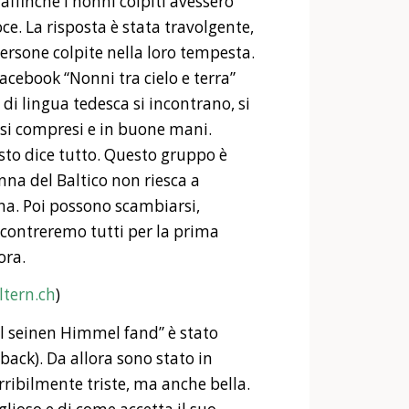
affinché i nonni colpiti avessero
e. La risposta è stata travolgente,
rsone colpite nella loro tempesta.
cebook “Nonni tra cielo e terra”
di lingua tedesca si incontrano, si
si compresi e in buone mani.
to dice tutto. Questo gruppo è
nna del Baltico non riesca a
a. Poi possono scambiarsi,
incontreremo tutti per la prima
ora.
ltern.ch
)
ill seinen Himmel fand” è stato
ack). Da allora sono stato in
terribilmente triste, ma anche bella.