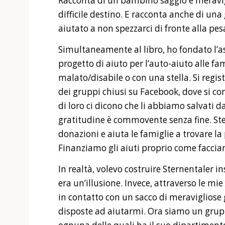
Racconta di un bambino saggio e meravigl
difficile destino. E racconta anche di una
aiutato a non spezzarci di fronte alla pe
Simultaneamente al libro, ho fondato l’a
progetto di aiuto per l’auto-aiuto alle 
malato/disabile o con una stella. Si regis
dei gruppi chiusi su Facebook, dove si co
di loro ci dicono che li abbiamo salvati da
gratitudine è commovente senza fine. Ste
donazioni e aiuta le famiglie a trovare la 
Finanziamo gli aiuti proprio come facciamo
In realtà, volevo costruire Sternentaler 
era un’illusione. Invece, attraverso le mi
in contatto con un sacco di meraviglio
disposte ad aiutarmi. Ora siamo un grup