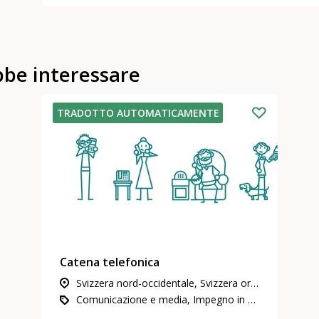
bbe interessare
TRADOTTO AUTOMATICAMENTE
Catena telefonica
Svizzera nord-occidentale, Svizzera orientale, Vaud & Friburgo, Svizzera centrale, Zurigo, Berna & Soletta, Vallese, Grigioni, Neuchâtel & Giura
Comunicazione e media, Impegno in attività di utilità pubblica, Coronavirus