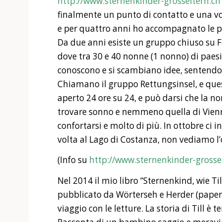
http://www.sternenkinder-grosseltern.ch
finalmente un punto di contatto e una voc
e per quattro anni ho accompagnato le pe
Da due anni esiste un gruppo chiuso su Fa
dove tra 30 e 40 nonne (1 nonno) di paesi 
conoscono e si scambiano idee, sentendo
Chiamano il gruppo Rettungsinsel, e ques
aperto 24 ore su 24, e può darsi che la no
trovare sonno e nemmeno quella di Vienn
confortarsi e molto di più. In ottobre ci 
volta al Lago di Costanza, non vediamo l’
(Info su
http://www.sternenkinder-grosse
Nel 2014 il mio libro “Sternenkind, wie T
pubblicato da Wörterseh e Herder (paperb
viaggio con le letture. La storia di Till è 