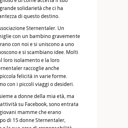
ioso e di come accetta il suo
 grande solidarietà che ci ha
santezza di questo destino.
ssociazione Sternentaler. Un
famiglie con un bambino gravemente
trano con noi e si uniscono a uno
noscono e si scambiano idee. Molti
l loro isolamento e la loro
rnentaler raccoglie anche
piccola felicità in varie forme.
 con i piccoli viaggi o desideri.
insieme a donne della mia età, ma
e attività su Facebook, sono entrata
se giovani mamme che erano
po di 15 donne Sternentaler,