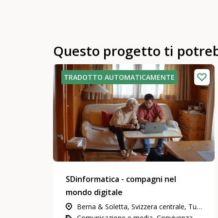
Questo progetto ti potre
TRADOTTO AUTOMATICAMENTE
SDinformatica - compagni nel
mondo digitale
Berna & Soletta, Svizzera centrale, Tutta la Svizzera, Zurigo, Ginevra, Vallese, Grigioni, Neuchâtel & Giura, Svizzera nord-occidentale, Svizzera orientale, Ticino, Estero, Vaud & Friburgo
Comunicazione e media, Convivenza sociale, rapporti di vicinato e di quartiere, Impegno in attività di utilità pubblica