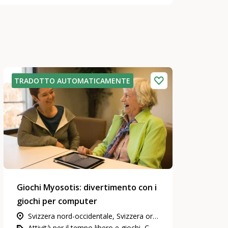
TRADOTTO AUTOMATICAMENTE
Giochi Myosotis: divertimento con i
giochi per computer
Svizzera nord-occidentale, Svizzera orientale, Vaud & Friburgo, Svizzera centrale, Zurigo, Berna & Soletta, Vallese, Grigioni, Neuchâtel & Giura
Attività per il tempo libero e giochi, Comunicazione e media, Partecipazione, integrazione e inclusione