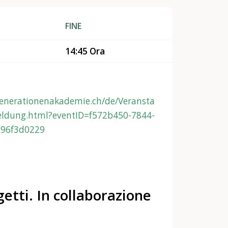
FINE
14:45 Ora
generationenakademie.ch/de/Veransta
ldung.html?eventID=f572b450-7844-
a96f3d0229
etti. In collaborazione