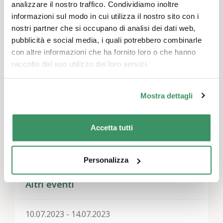
analizzare il nostro traffico. Condividiamo inoltre
Lascia un commento
informazioni sul modo in cui utilizza il nostro sito con i
Devi essere
connesso
per inviare un commento.
nostri partner che si occupano di analisi dei dati web,
pubblicità e social media, i quali potrebbero combinarle
con altre informazioni che ha fornito loro o che hanno
raccolto dal suo utilizzo dei loro servizi.
Temi
Formazione
,
Comunicazione e media
,
Generatività e
Mostra dettagli
storia
Regioni
Accetta tutti
Estero, Tutta la Svizzera
Personalizza
Altri eventi
10.07.2023 - 14.07.2023