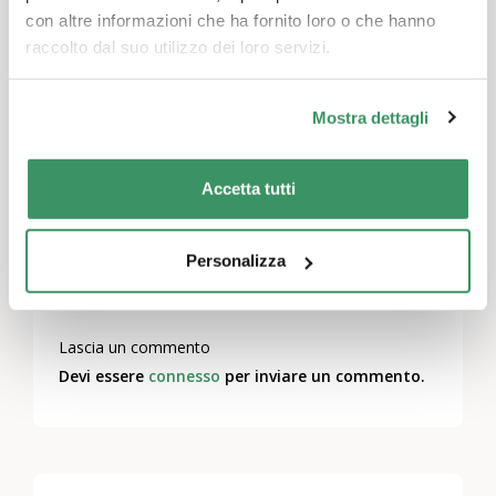
con altre informazioni che ha fornito loro o che hanno
Kontakte und den sozialen Zusammenhalt mit
raccolto dal suo utilizzo dei loro servizi.
Phantasie und Innovationslust zu
bereichern. «Soziale Nähe» in Zeiten der
phyisischen Distanz durch die Corona-
Mostra dettagli
Pandemie muss neu interpretiert werden. Es
gilt, mutig Neues auszuprobieren. Helfen Sie
Accetta tutti
uns und machen Sie mit. Weitere
Informationen finden Sie
hier
.
Personalizza
Lascia un commento
Devi essere
connesso
per inviare un commento.