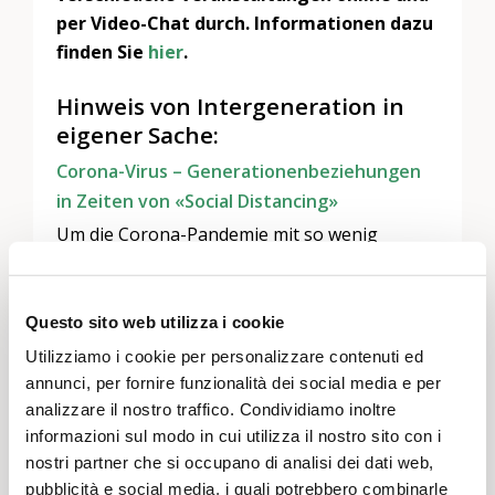
per Video-Chat durch. Informationen dazu
finden Sie
hier
.
Hinweis von Intergeneration in
eigener Sache:
Corona-Virus – Generationenbeziehungen
in Zeiten von «Social Distancing»
Um die Corona-Pandemie mit so wenig
Opfern wie möglich zu überstehen, müssen
die bewährten intergenerationellen
Förderinstrumente derzeit ausgesetzt
Questo sito web utilizza i cookie
werden: Anstatt soziale Nähe durch
Utilizziamo i cookie per personalizzare contenuti ed
generationenverbindende persönliche
annunci, per fornire funzionalità dei social media e per
Kontakte zu schaffen ist soziale Distanz
analizzare il nostro traffico. Condividiamo inoltre
notwendig. Bitte halten Sie sich an die
informazioni sul modo in cui utilizza il nostro sito con i
Anweisungen des Bundes. Wir möchten alle
nostri partner che si occupano di analisi dei dati web,
pubblicità e social media, i quali potrebbero combinarle
Generationen dazu ermutigen, die sozialen