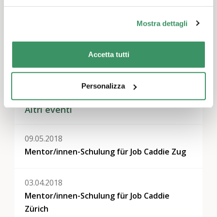
Temi
Impegno in attività di utilità pubblica
,
Economia e
Mostra dettagli
lavoro
,
Mentoring
Regioni
Accetta tutti
Berna & Soletta, Svizzera centrale, Zurigo
Personalizza
Altri eventi
09.05.2018
Mentor/innen-Schulung für Job Caddie Zug
03.04.2018
Mentor/innen-Schulung für Job Caddie
Zürich