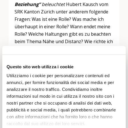
Beziehung”
beleuchtet
Hubert Kausch vom
SRK Kanton Zürich unter anderem folgende
Fragen: Was ist eine Rolle? Was mache ich
überhaupt in einer Rolle? Wann endet meine
Rolle? Welche Haltungen gibt es zu beachten
beim Thema Nähe und Distanz? Wie richte ich
mein Handeln nach dem Auftrag aus?
Was mache ich, wenn mich etwas irritiert?
Questo sito web utilizza i cookie
Utilizziamo i cookie per personalizzare contenuti ed
annunci, per fornire funzionalità dei social media e per
analizzare il nostro traffico. Condividiamo inoltre
Lascia un commento
informazioni sul modo in cui utilizza il nostro sito con i
Devi essere
connesso
per inviare un commento.
nostri partner che si occupano di analisi dei dati web,
pubblicità e social media, i quali potrebbero combinarle
con altre informazioni che ha fornito loro o che hanno
raccolto dal suo utilizzo dei loro servizi.