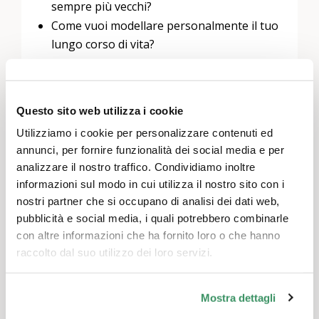
sempre più vecchi?
Come vuoi modellare personalmente il tuo
lungo corso di vita?
Al termine del tour, le esperienze e gli
Questo sito web utilizza i cookie
atteggiamenti del gruppo sono resi visibili in
uno scambio interattivo e moderato.
Utilizziamo i cookie per personalizzare contenuti ed
annunci, per fornire funzionalità dei social media e per
analizzare il nostro traffico. Condividiamo inoltre
Introduzione per gli insegnanti
informazioni sul modo in cui utilizza il nostro sito con i
Gli insegnanti possono preparare la visita con
nostri partner che si occupano di analisi dei dati web,
la propria classe sotto forma di
pubblicità e social media, i quali potrebbero combinarle
un'introduzione. Possono percorrere il tour,
con altre informazioni che ha fornito loro o che hanno
fare domande sui contenuti, il background e
raccolto dal suo utilizzo dei loro servizi.
le offerte e discutere il corso della vostra
visita con noi. Puoi registrarti tramite
email
o
Mostra dettagli
tramite il link di registrazione.