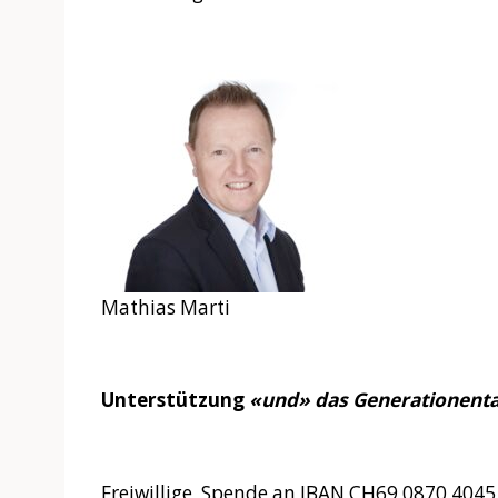
Mathias Marti
Unterstützung
«und»
das Generationen
Freiwillige Spende an IBAN CH69 0870 4045 