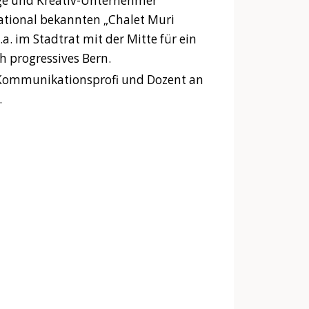
tege und Kreativ-Unternehmer
 national bekannten „Chalet Muri
u.a. im Stadtrat mit der Mitte für ein
ch progressives Bern.
 Kommunikationsprofi und Dozent an
.