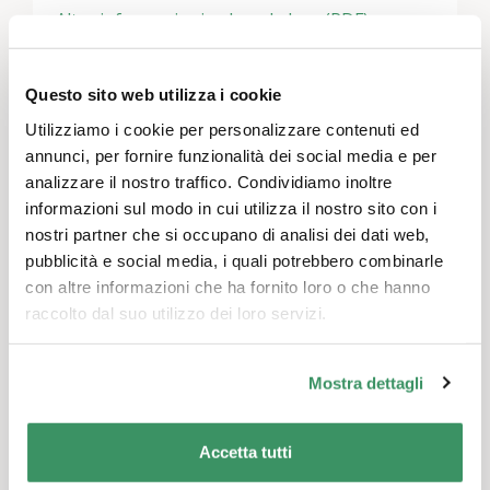
Altre informazioni sul workshop (PDF)
Officina di registrazione
Questo sito web utilizza i cookie
19.30 alle 21 h: Tavola rotonda
Utilizziamo i cookie per personalizzare contenuti ed
annunci, per fornire funzionalità dei social media e per
.
analizzare il nostro traffico. Condividiamo inoltre
Presentazione dell'impulso
: Il Giappone è
informazioni sul modo in cui utilizza il nostro sito con i
un futuro laboratorio per l'assistenza
nostri partner che si occupano di analisi dei dati web,
geriatrica in Svizzera?
Prof. Dr. Sabina
pubblicità e social media, i quali potrebbero combinarle
Misoch, responsabile del centro di
con altre informazioni che ha fornito loro o che hanno
competenza per la vecchiaia FHSG
raccolto dal suo utilizzo dei loro servizi.
Mostra
: Cosa può fare il robot "Nao"
nell'assistenza agli anziani?
Prof. Dr. Hartmut
Mostra dettagli
Schulze, capo del Robolab FHNW con il robot
umanoide
"
Nao
"
Accetta tutti
.