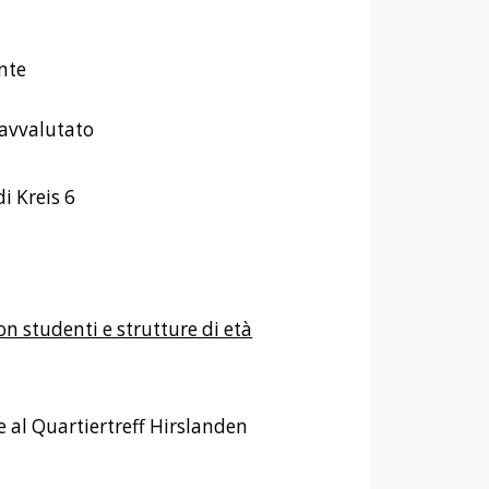
nte
ravvalutato
i Kreis 6
o
n studenti e strutture di età
e al Quartiertreff Hirslanden