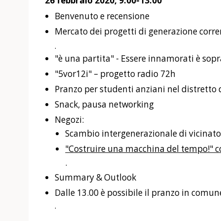
26 febbraio 2020, 9.00-13.00
Benvenuto e recensione
Mercato dei progetti di generazione corre
.
"è una partita" - Essere innamorati è sop
"5vor12i" – progetto radio 72h
Pranzo per studenti anziani nel distretto d
Snack, pausa networking
Negozi:
Scambio intergenerazionale di vicinat
"Costruire una macchina del tempo!" co
.
Summary & Outlook
Dalle 13.00 è possibile il pranzo in comun
.