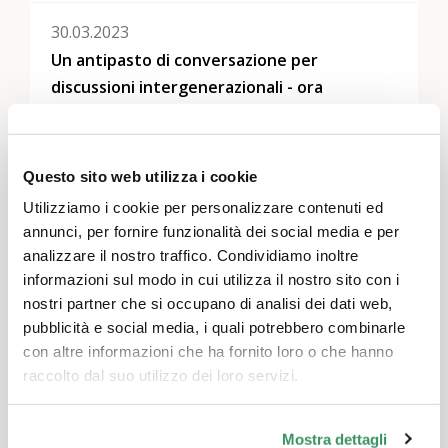
30.03.2023
Un antipasto di conversazione per
discussioni intergenerazionali - ora
disponibile!
Dopo il successo del crowdfunding e della
produzione, abbiamo finalmente tra le mani
Questo sito web utilizza i cookie
la nostra raccolta di storie e siamo felici di
Utilizziamo i cookie per personalizzare contenuti ed
aver dato un contributo alla comprensione
annunci, per fornire funzionalità dei social media e per
tra le generazioni.
analizzare il nostro traffico. Condividiamo inoltre
informazioni sul modo in cui utilizza il nostro sito con i
07.12.2022
nostri partner che si occupano di analisi dei dati web,
Continua!
pubblicità e social media, i quali potrebbero combinarle
Il crowdfunding ha avuto successo e
con altre informazioni che ha fornito loro o che hanno
possiamo iniziare la produzione!
raccolto dal suo utilizzo dei loro servizi.
Visualizza tutto
Mostra dettagli