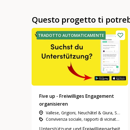
Questo progetto ti potre
TRADOTTO AUTOMATICAMENTE
Five up - Freiwilliges Engagement
organisieren
Vallese, Grigioni, Neuchâtel & Giura, Svizzera nord-occidentale, Svizzera orientale, Ticino, Vaud & Friburgo, Svizzera centrale, Berna & Soletta, Zurigo, Ginevra
Convivenza sociale, rapporti di vicinato e di quartiere, Impegno in attività di utilità pubblica, Coronavirus
Unterstützung und Freiwilligenarbeit