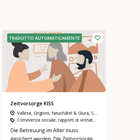
TRADOTTO AUTOMATICAMENTE
Zeitvorsorge KISS
Vallese, Grigioni, Neuchâtel & Giura, Svizzera nord-occidentale, Svizzera orientale, Ticino, Vaud & Friburgo, Svizzera centrale, Berna & Soletta, Zurigo, Ginevra
Convivenza sociale, rapporti di vicinato e di quartiere, Impegno in attività di utilità pubblica
Die Betreuung im Alter muss
gesichert werden. Die Zeitvorsorge