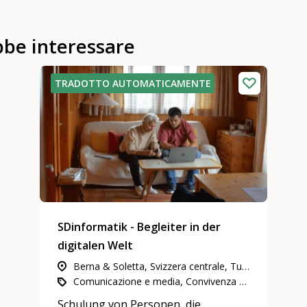
bbe interessare
TRADOTTO AUTOMATICAMENTE
SDinformatik - Begleiter in der
digitalen Welt
Berna & Soletta, Svizzera centrale, Tutta la Svizzera, Zurigo, Ginevra, Vallese, Grigioni, Neuchâtel & Giura, Svizzera nord-occidentale, Svizzera orientale, Ticino, Estero, Vaud & Friburgo
Comunicazione e media, Convivenza sociale, rapporti di vicinato e di quartiere, Impegno in attività di utilità pubblica
Schulung von Personen, die