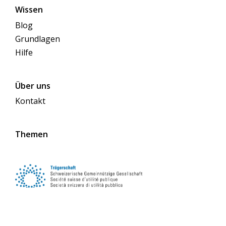
freiwillige Person des JRK, welche die
Wissen
Projektleitung innehat. Das
Blog
Kerngruppenmitglied organisiert dafür
Grundlagen
halbjährlich Projektgruppensitzungen, in
Hilfe
denen die bevorstehenden Einsätze geplant
werden. Dabei werden Verantwortlichkeiten
Über uns
für die verschiedenen Einsätze unter den
Freiwilligen aufgeteilt und gemeinsam tolle
Kontakt
Programmideen gesammelt. Die Jugendlichen
und jungen Erwachsenen übernehmen also
Themen
eine zentrale Rolle in der Planung und
Durchführung der Aktivitäten in dem Alters-
und Pflegeheim. Die sogenannten Leads
planen die Aktivitäten selbstständig auf Basis
der Ideensammlung und führen diese,
unterstützt von anderen Freiwilligen des JRK,
Folgen Sie uns auf Social Media
durch. Vertrauen und Verbindlichkeit Den