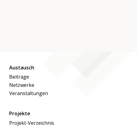
verfolgt demnach mehrere wichtige Ziele. Es
fördert den Austausch zwischen den
Generationen, indem es jungen und älteren
Menschen die Möglichkeit bietet,
voneinander zu lernen und
Lebenserfahrungen miteinander zu teilen.
Die gemeinsamen Aktivitäten ermöglichen
sowohl den jungen Freiwilligen als auch den
Austausch
älteren Menschen, soziale Kontakte zu
Beiträge
pflegen und neue Freundschaften zu
Netzwerke
knüpfen. Zudem bringen die Nachmittage
Veranstaltungen
Freude, Abwechslung und Schwung in den
Alltag der Heimbewohnerinnen und -
Projekte
bewohner. Planung und Organisation Die
Projekt-Verzeichnis
Projektplanung erfolgt durch das
sogenannte Kerngruppenmitglied, eine