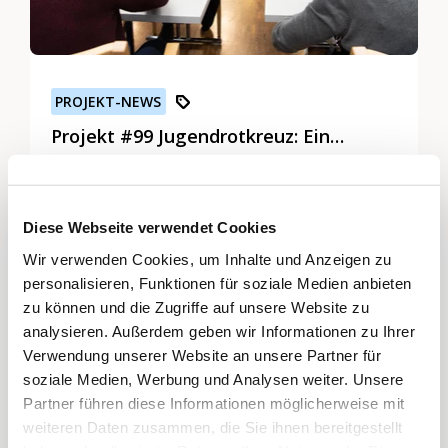
PROJEKT-NEWS
Projekt #99 Jugendrotkreuz: Ein
herzlicher Generationenaustausch
Seit 2014 verfolgt das Projekt #99 des
Jugendrotkreuzes Luzern (JRK) das
wunderschöne Ziel, den
Diese Webseite verwendet Cookies
generationenübergreifenden Austausch
Wir verwenden Cookies, um Inhalte und Anzeigen zu
zwischen jungen Freiwilligen und den
personalisieren, Funktionen für soziale Medien anbieten
Dieser Beitrag und die Kommentare
Bewohnenden eines Alters- und Pflegeheims
zu können und die Zugriffe auf unsere Website zu
sind nur für Mitglieder des
zu fördern. Jeden Monat organisieren
analysieren. Außerdem geben wir Informationen zu Ihrer
Netzwerkes «Freiwilligenarbeit»
engagierte junge Freiwillige einen
Verwendung unserer Website an unsere Partner für
sichtbar. Melden Sie sich jetzt an und
soziale Medien, Werbung und Analysen weiter. Unsere
abwechslungsreichen Samstagnachmittag für
Partner führen diese Informationen möglicherweise mit
treten Sie dem Netzwerk bei.
Heimbewohnerinnen und -bewohner, gefüllt
weiteren Daten zusammen, die Sie ihnen bereitgestellt
Registrieren und Beitreten
mit kreativen Aktivitäten wie Backen, Basteln