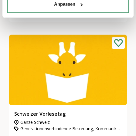
Anpassen
ausgebildete Erzählende die alten Märchen mit
aktuellen Themen. Das Projekt findet dieses
Jahr bereits zum 18. Mal statt. Das Motto 2026
heisst „Mensch und Tier“, in Anlehnung an das
Internationale Jahr der Hirtinnen und Hirten
und wird als Jahresmotto der Schweizerischen
Erzählkultur organisiert. Das Motto eröffnet
viele Möglichkeiten, über Geschichten mehr
über die Jahrtausende Alte Beziehung
zwischen Mensch und Tier zu erfahren.
Schweizer Vorlesetag
Ganze Schweiz
Generationenverbindende Betreuung, Kommunikation & Medien, Bildung