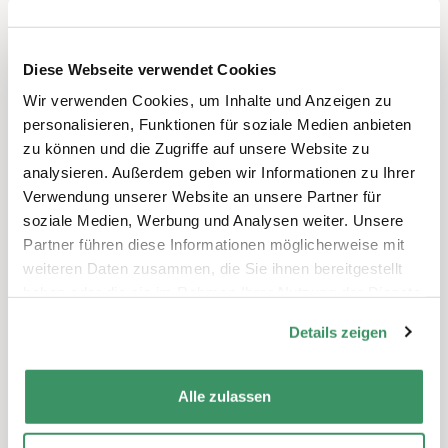
interessieren
Diese Webseite verwendet Cookies
Wir verwenden Cookies, um Inhalte und Anzeigen zu
personalisieren, Funktionen für soziale Medien anbieten
zu können und die Zugriffe auf unsere Website zu
analysieren. Außerdem geben wir Informationen zu Ihrer
Verwendung unserer Website an unsere Partner für
soziale Medien, Werbung und Analysen weiter. Unsere
Partner führen diese Informationen möglicherweise mit
weiteren Daten zusammen, die Sie ihnen bereitgestellt
haben oder die sie im Rahmen Ihrer Nutzung der Dienste
Mensch und Tier: erzählen für alle
gesammelt haben.
Generationen
Details zeigen
Ganze Schweiz
Umwelt, Natur & Klima, Bildung, Generativität & Geschichte
Alle zulassen
Märchen übermitteln zeitlose Themen. Mit
dem Projekt „Erzählkunst“ verbinden