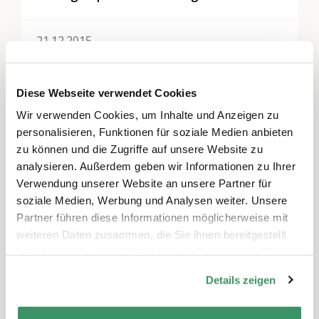
21.12.2015
Auch Omas und Opas wollen hüpfen -
Frechmax im Radio
Diese Webseite verwendet Cookies
Wir verwenden Cookies, um Inhalte und Anzeigen zu
Alle anzeigen
personalisieren, Funktionen für soziale Medien anbieten
zu können und die Zugriffe auf unsere Website zu
analysieren. Außerdem geben wir Informationen zu Ihrer
Diese Projekte könnten Sie auch
Verwendung unserer Website an unsere Partner für
interessieren
soziale Medien, Werbung und Analysen weiter. Unsere
Partner führen diese Informationen möglicherweise mit
weiteren Daten zusammen, die Sie ihnen bereitgestellt
haben oder die sie im Rahmen Ihrer Nutzung der Dienste
gesammelt haben.
Details zeigen