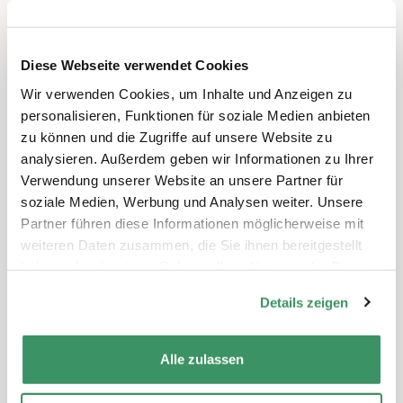
Aus dem Projekt
Mentoringprogramm
Diese Webseite verwendet Cookies
MUNTERwegs
Wir verwenden Cookies, um Inhalte und Anzeigen zu
Zum Projekt
personalisieren, Funktionen für soziale Medien anbieten
zu können und die Zugriffe auf unsere Website zu
analysieren. Außerdem geben wir Informationen zu Ihrer
Verwendung unserer Website an unsere Partner für
Weitere Projekt-News
soziale Medien, Werbung und Analysen weiter. Unsere
Partner führen diese Informationen möglicherweise mit
weiteren Daten zusammen, die Sie ihnen bereitgestellt
30.06.2026
haben oder die sie im Rahmen Ihrer Nutzung der Dienste
Fuchsspuren, Freundschaften und grosse
gesammelt haben.
Entdeckungen – gemeinsam MUNTERwegs
Details zeigen
im Hasliwald
Alle zulassen
Alle anzeigen