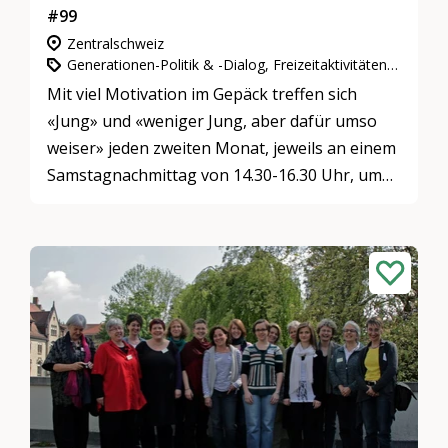
#99
Zentralschweiz
Generationen-Politik & -Dialog, Freizeitaktivitäten & Spiele, Gemeinnütziges Engagement
Mit viel Motivation im Gepäck treffen sich
«Jung» und «weniger Jung, aber dafür umso
weiser» jeden zweiten Monat, jeweils an einem
Samstagnachmittag von 14.30-16.30 Uhr, um
den gegenseitigen Austausch zu fördern.
Dabei verbringen die Freiwilligen und die
Bewohner gemeinsam schöne Stunden, sei es
beim Basteln, Backen oder noch viel
ausgefalleneren Aktivitäten. Die Freiwilligen
überlegen sich immer wieder etwas Neues! Die
Treffen des #99 schaffen Platz für Spiel und
Spass, sowie auch für ernste und tiefgründige
Gespräche.