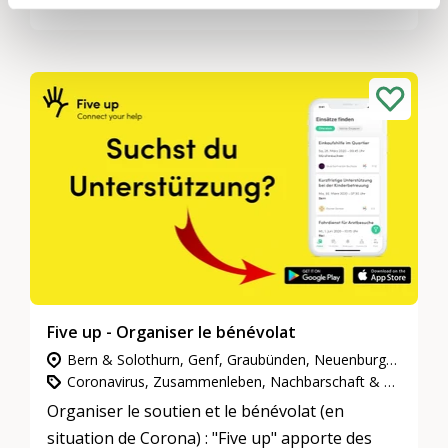
Mettez-les en contact les unes avec les autres!
Five up - Organiser le bénévolat
Bern & Solothurn, Genf, Graubünden, Neuenburg & Jura, Nordwestschweiz, Ostschweiz, Tessin, Wallis, Waadt & Freiburg, Zentralschweiz, Zürich
Coronavirus, Zusammenleben, Nachbarschaft & Quartiere, Gemeinnütziges Engagement
Organiser le soutien et le bénévolat (en
situation de Corona) : "Five up" apporte des