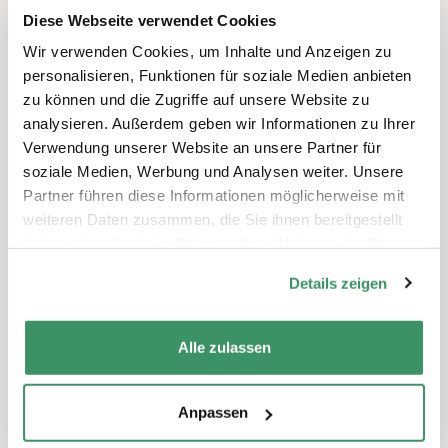
Diese Projekte könnten Sie auch
Diese Webseite verwendet Cookies
interessieren
Wir verwenden Cookies, um Inhalte und Anzeigen zu
personalisieren, Funktionen für soziale Medien anbieten
zu können und die Zugriffe auf unsere Website zu
analysieren. Außerdem geben wir Informationen zu Ihrer
Verwendung unserer Website an unsere Partner für
soziale Medien, Werbung und Analysen weiter. Unsere
Partner führen diese Informationen möglicherweise mit
weiteren Daten zusammen, die Sie ihnen bereitgestellt
haben oder die sie im Rahmen Ihrer Nutzung der Dienste
gesammelt haben.
Details zeigen
Les chaînes téléphoniques
Bern & Solothurn, Graubünden, Neuenburg & Jura, Nordwestschweiz, Ostschweiz, Wallis, Waadt & Freiburg, Zentralschweiz, Zürich
Alle zulassen
Coronavirus, Kommunikation & Medien, Gemeinnütziges Engagement
De nombreuses personnes âgées ont dû faire
Anpassen
une croix sur leur vie sociale habituelle.