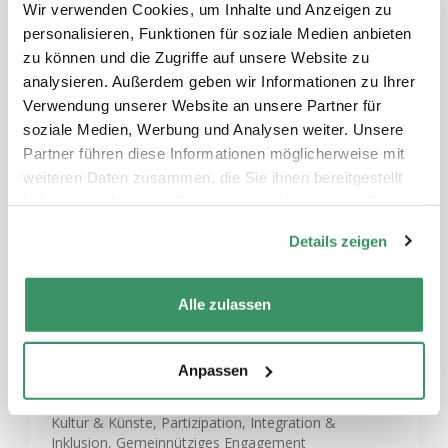
Wir verwenden Cookies, um Inhalte und Anzeigen zu
Gegenwart erlebbar: von Rembrandt bis
personalisieren, Funktionen für soziale Medien anbieten
Caspar David Friedrich, von Albert Anker und
zu können und die Zugriffe auf unsere Website zu
Ferdinand Hodler bis zu den Impressionisten
analysieren. Außerdem geben wir Informationen zu Ihrer
und von Pablo Picasso bis zu Gerhard Richter.
Verwendung unserer Website an unsere Partner für
Tauchen Sie ein!
soziale Medien, Werbung und Analysen weiter. Unsere
Partner führen diese Informationen möglicherweise mit
weiteren Daten zusammen, die Sie ihnen bereitgestellt
haben oder die sie im Rahmen Ihrer Nutzung der Dienste
gesammelt haben.
Schreiben Sie einen Kommentar
Details zeigen
Sie müssen
angemeldet
sein, um einen
Kommentar abzugeben.
Alle zulassen
Anpassen
Themen
Kultur & Künste
,
Partizipation, Integration &
Inklusion
,
Gemeinnütziges Engagement