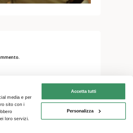
commento.
Accetta tutti
cial media e per
ro sito con i
Personalizza
rebbero
i loro servizi.
Temi