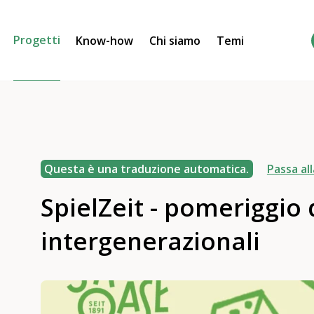
Progetti
Know-how
Chi siamo
Temi
Questa è una traduzione automatica.
Passa all
SpielZeit - pomeriggio 
intergenerazionali