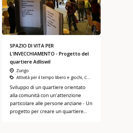
SPAZIO DI VITA PER
L'INVECCHIAMENTO - Progetto del
quartiere Adliswil
Zurigo
Attività per il tempo libero e giochi, Convivenza sociale, rapporti di vicinato e di quartiere, Impegno in attività di utilità pubblica
Sviluppo di un quartiere orientato
alla comunità con un'attenzione
particolare alle persone anziane - Un
progetto per creare un quartiere
adatto all'età e alla generazione.