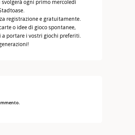
si svolgerà ogni primo mercoledì
 Stadtoase.
nza registrazione e gratuitamente.
i carte o idee di gioco spontanee,
 a portare i vostri giochi preferiti.
generazioni!
commento.