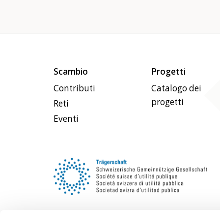
Scambio
Progetti
Contributi
Catalogo dei
progetti
Reti
Eventi