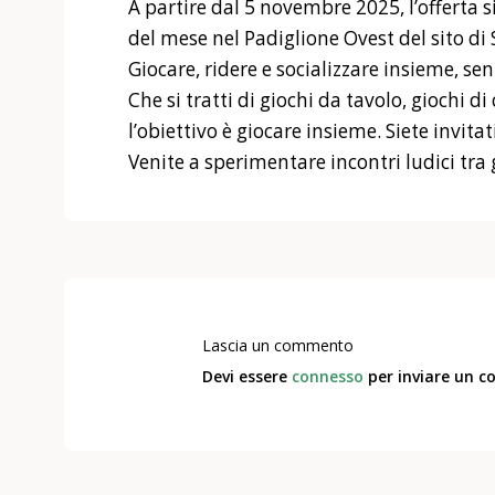
A partire dal 5 novembre 2025, l’offerta 
del mese nel Padiglione Ovest del sito di
Giocare, ridere e socializzare insieme, se
Che si tratti di giochi da tavolo, giochi d
l’obiettivo è giocare insieme. Siete invitati
Venite a sperimentare incontri ludici tra 
Lascia un commento
Devi essere
connesso
per inviare un 