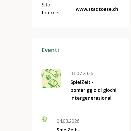
Sito
www.stadtoase.ch
Internet:
Eventi
01.07.2026
SpielZeit -
pomeriggio di giochi
intergenerazionali
04.03.2026
SpielZeit -