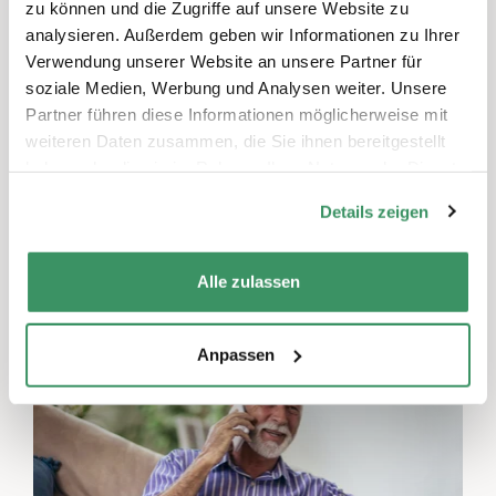
zu können und die Zugriffe auf unsere Website zu
analysieren. Außerdem geben wir Informationen zu Ihrer
Generationenverbindendes Wandgemälde
Verwendung unserer Website an unsere Partner für
Ausland, Ganze Schweiz
soziale Medien, Werbung und Analysen weiter. Unsere
Kultur & Künste, Partizipation, Integration & Inklusion
Partner führen diese Informationen möglicherweise mit
Gemeinsam mit den Bewohnern und ihren
weiteren Daten zusammen, die Sie ihnen bereitgestellt
haben oder die sie im Rahmen Ihrer Nutzung der Dienste
Angehörigen und Enkelkinder des
gesammelt haben.
Alterszentrums Parks, kreieren wir gemeinsam
Details zeigen
ein hoffnungsvolles
generationenverbindendes Wandbild, in
Alle zulassen
welchem jeder Mensch blüht.
Anpassen