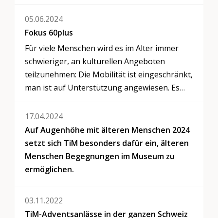
05.06.2024
Fokus 60plus
Für viele Menschen wird es im Alter immer
schwieriger, an kulturellen Angeboten
teilzunehmen: Die Mobilität ist eingeschränkt,
man ist auf Unterstützung angewiesen. Es
fehlt an einer Person, die einem ans Konzert,
ins Theater oder ins Museum begleitet. TiM
17.04.2024
setzt sich dafür ein, älteren Menschen
Auf Augenhöhe mit älteren Menschen 2024
Begegnungen mit anderen Menschen und
setzt sich TiM besonders dafür ein, älteren
mit der Kultur zu ermöglichen.
Menschen Begegnungen im Museum zu
ermöglichen.
03.11.2022
TiM-Adventsanlässe in der ganzen Schweiz