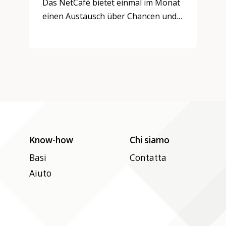
Das NetCafé bietet einmal im Monat
einen Austausch über Chancen und
Herausforderungen digitaler
Medien, über Erfahrungen, Werte
und Visionen.
Zielgruppe: Jugendliche und
Senior:innen
Know-how
Chi siamo
Basi
Contatta
Aiuto