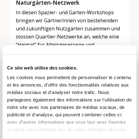
Naturgärten-Netzwerk
In diesen Spazier- und Garten-Workshops
bringen wir GärtnerInnen von bestehenden
und zukünftigen Nutzgärten zusammen und
stossen Quartier-Netzwerke an, welche eine
“Heimat” für Alteingesessene und
Neuankömmlinge bieten. Netzwerke, in
denen Know-how geteilt, Nachbarschaft
Ce site web utilise des cookies.
gepflegt, Geerntetes getauscht und wieso
nicht, auch Kinder gehütet werden. Wo
Les cookies nous permettent de personnaliser le contenu
Garten-Initiativen entstehen für die
et les annonces, d'offrir des fonctionnalités relatives aux
Umnutzung von Restflächen in zukünftige
médias sociaux et d'analyser notre trafic. Nous
partageons également des informations sur l'utilisation de
Nutzgärten.
notre site avec nos partenaires de médias sociaux, de
Dieser Workshop steht allen offen und ist
publicité et d'analyse, qui peuvent combiner celles-ci
kostenlos.
avec d'autres informations que vous leur avez fournies
ou qu'ils ont collectées lors de votre utilisation de leurs
services.