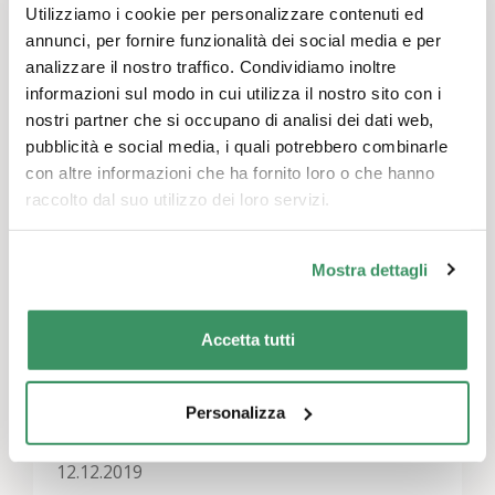
Vai al progetto
Utilizziamo i cookie per personalizzare contenuti ed
annunci, per fornire funzionalità dei social media e per
analizzare il nostro traffico. Condividiamo inoltre
informazioni sul modo in cui utilizza il nostro sito con i
Documenti
nostri partner che si occupano di analisi dei dati web,
pubblicità e social media, i quali potrebbero combinarle
ausschreibung-mv-intergenerativer-kursleiter-hopp-la-fit_september-2019-stv.pdf
con altre informazioni che ha fornito loro o che hanno
raccolto dal suo utilizzo dei loro servizi.
Mostra dettagli
Altre news sul progetto
16.06.2020
Accetta tutti
Hopp-la Bewegungsabenteuer - Attivo a
casa con Lucy e Max
Personalizza
12.12.2019